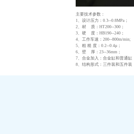
主要技术参数：
1、设计压力：0.3--0.8MPa；
2、材 质：HT200--300；
3、硬 度：HB190--240；
4、工作车速：200--800m/min;
5、粗 糙 度：0.2--0.4µ；
6、壁 厚：23--36mm；
7、合金加入：合金缸和普通缸
8、结构形式：三件装和五件装