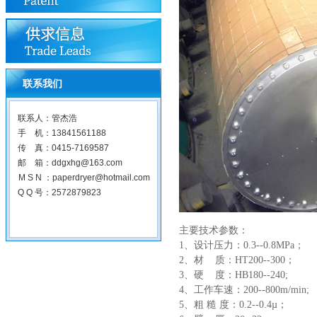
联系我们
联系人：管杰浩
手 机：13841561188
传 真：0415-7169587
邮 箱：ddgxhg@163.com
M S N ：paperdryer@hotmail.com
Q Q 号：2572879823
主要技术参数：
1、设计压力：0.3--0.8MPa；
2、材 质：HT200--300；
3、硬 度：HB180--240;
4、工作车速：200--800m/min;
5、粗 糙 度：0.2--0.4µ；