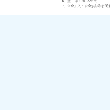
6、壁 厚：20--32mm;
7、合金加入：合金烘缸和普通